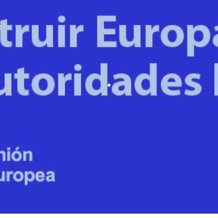
Europa más ce
la provinci
Granad
¿Quieres estar al día de toda la inf
que puede ayudarte a mejorar?
subvenciones, convenios... La vía 
llegar a Europa es nuestro
¡QUIERO ESTAR CER