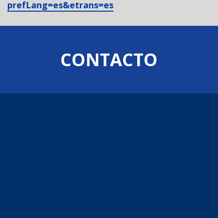
prefLang=es&etrans=es
CONTACTO