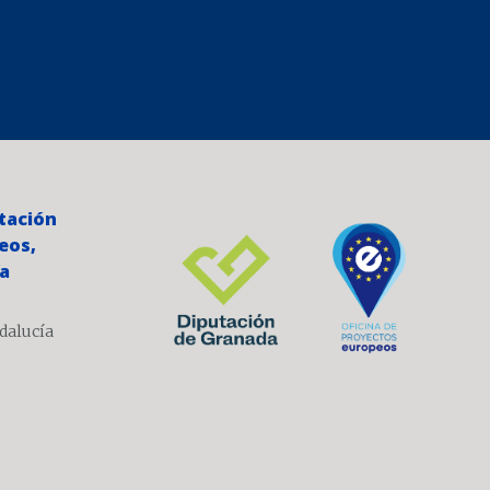
utación
eos,
ía
ndalucía