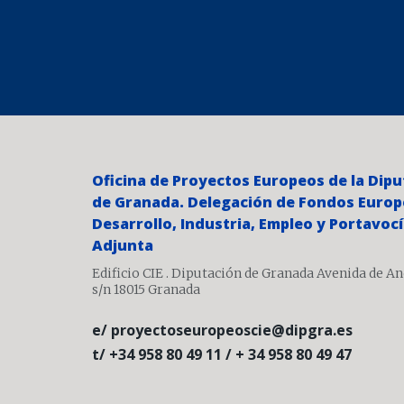
Oficina de Proyectos Europeos de la Dip
de Granada. Delegación de Fondos Europ
Desarrollo, Industria, Empleo y Portavoc
Adjunta
Edificio CIE . Diputación de Granada Avenida de A
s/n 18015 Granada
e/ proyectoseuropeoscie@dipgra.es
t/ +34 958 80 49 11 / + 34 958 80 49 47