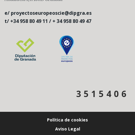
e/ proyectoseuropeoscie@dipgra.es
t/ +34 958 80 49 11 / + 34 958 80 49 47
3
5
1
5
4
0
6
Política de cookies
Aviso Legal